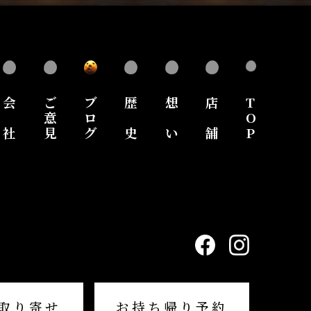
会
ご
ブ
歴
想
店
T
意
ロ
O
社
見
グ
史
い
舗
P
取り寄せ
お持ち帰り予約