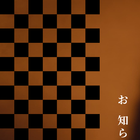
お
知
ら