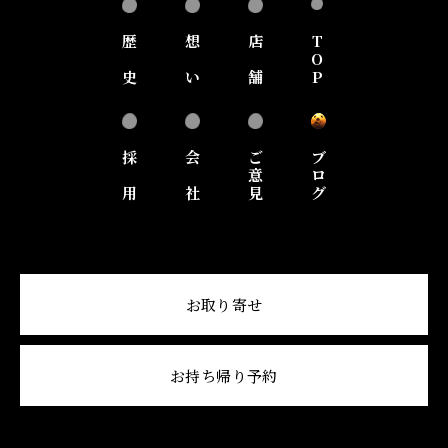
歴
想
店
T
O
史
い
舗
P
採
会
ご
ブ
意
ロ
用
社
見
グ
お取り寄せ
お持ち帰り予約