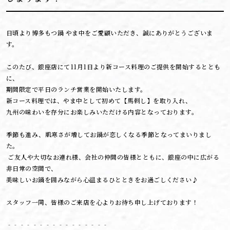
日頃より博多もつ鍋 やま中をご愛顧いただき、誠にありがとうございま
す。
このたび、銀座店にて11月1日より新コース料理のご提供を開始するととも
に、
期間限定で平日のランチ営業を開始いたします。
新コース料理では、やま中として初めて【馬刺し】を取り入れ、
九州の味わいを存分にお楽しみいただける内容となっております。
季節も進み、肌寒さが増してお鍋が恋しくなる季節となってまいりまし
た。
ご友人や大切なお連れ様、会社の仲間の皆様とともに、銀座の中に広がる
非日常の空間で、
美味しいお鍋を囲みながら心温まるひとときをお過ごしください♪
スタッフ一同、皆様のご来店を心よりお待ち申し上げております！
‐‐‐‐‐‐‐‐‐‐‐‐‐‐‐‐