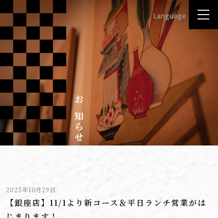
Language
English
日本語
한국어
中文(简体)旧版
繁體中文
お
知
ら
せ
2025年10月29日
【銀座店】11/1より新コース＆平日ランチ営業がは
じまります！