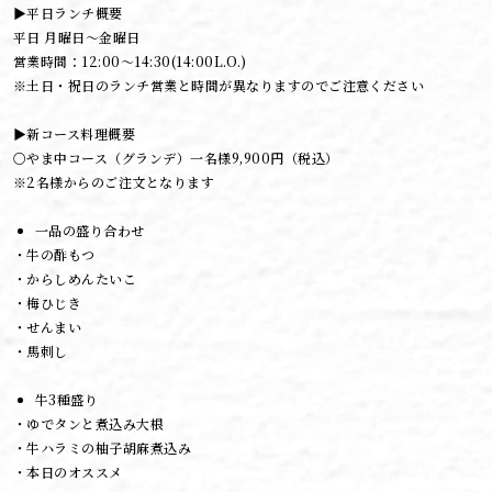
▶平日ランチ概要
平日 月曜日～金曜日
営業時間：12:00～14:30(14:00L.O.)
※土日・祝日のランチ営業と時間が異なりますのでご注意ください
▶新コース料理概要
〇やま中コース（グランデ）一名様9,900円（税込）
※2名様からのご注文となります
一品の盛り合わせ
・牛の酢もつ
・からしめんたいこ
・梅ひじき
・せんまい
・馬刺し
牛3種盛り
・ゆでタンと煮込み大根
・牛ハラミの柚子胡麻煮込み
・本日のオススメ